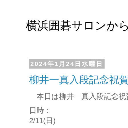
横浜囲碁サロンか
2024年1月24日水曜日
柳井一真入段記念祝
本日は柳井一真入段記念祝
日時：
2/11(日)