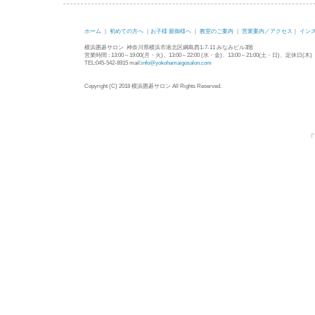
ホーム
｜
初めての方へ
｜
お子様 親御様へ
｜
教室のご案内
｜
営業案内／アクセス
｜
イン
横浜囲碁サロン 神奈川県横浜市港北区綱島西1-7-11 みなみビル3階
営業時間 : 13:00～19:00(月・火)、13:00～22:00 (水・金)、13:00～21:00(土・日)、定休日(木)
TEL:045-542-8915 mail:
info@yokohamaigosalon.com
Copyright (C) 2018 横浜囲碁サロン All Rights Reserved.
「