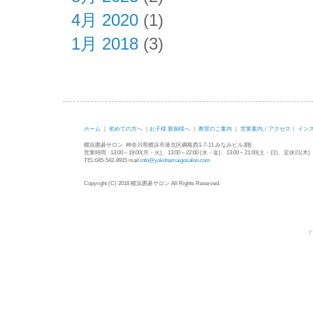
4月 2020
(1)
1月 2018
(3)
ホーム
｜
初めての方へ
｜
お子様 親御様へ
｜
教室のご案内
｜
営業案内／アクセス
｜
イン
横浜囲碁サロン 神奈川県横浜市港北区綱島西1-7-11 みなみビル3階
営業時間 : 13:00～19:00(月・火)、13:00～22:00 (水・金)、13:00～21:00(土・日)、定休日(木)
TEL:045-542-8915 mail:
info@yokohamaigosalon.com
Copyright (C) 2018 横浜囲碁サロン All Rights Reserved.
「