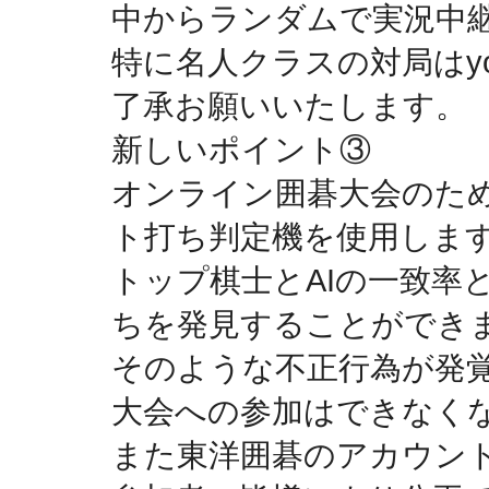
中からランダムで実況中
特に名人クラスの対局はyo
了承お願いいたします。
新しいポイント③
オンライン囲碁大会のた
ト打ち判定機を使用しま
トップ棋士とAIの一致率
ちを発見することができ
そのような不正行為が発
大会への参加はできなく
また東洋囲碁のアカウン